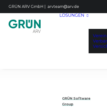
GRÜN ARV GmbH |
arvteam@arv.de
LÖSUNGEN
Verei
Verbä
Versi
GRÜN Software
Group