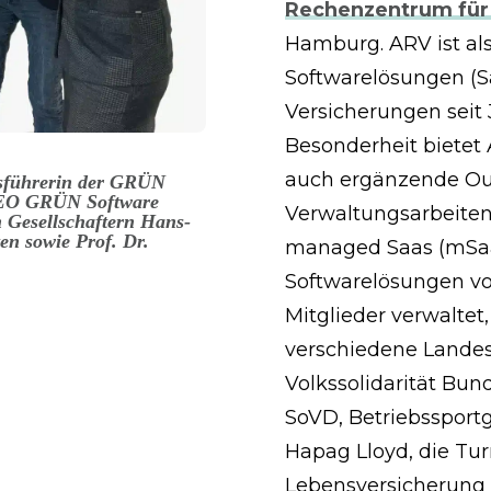
Rechenzentrum für
Hamburg. ARV ist als
Softwarelösungen (S
Versicherungen seit 
Besonderheit bietet
auch ergänzende Out
tsführerin der GRÜN
CEO GRÜN Software
Verwaltungsarbeiten
n Gesellschaftern Hans-
en sowie Prof. Dr.
managed Saas (mSaa
Softwarelösungen vo
Mitglieder verwalte
verschiedene Landes
Volkssolidarität Bu
SoVD, Betriebsspor
Hapag Lloyd, die T
Lebensversicherung