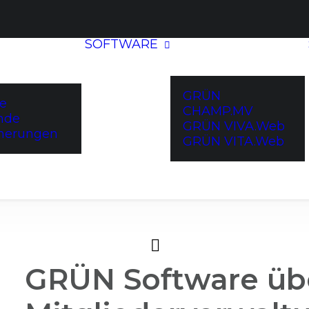
SOFTWARE
GRÜN
ne
CHAMP.MV
nde
GRÜN VIVA.Web
cherungen
GRÜN VITA.Web
GRÜN Software ü