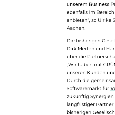
unserem Business Pr
ebenfalls im Bereic
anbieten“, so Ulrike
Aachen.
Die bisherigen Gesel
Dirk Merten und Hans
über die Partnersch
„Wir haben mit GRÜN
unseren Kunden und M
Durch die gemeinsa
Softwaremarkt für
V
zukünftig Synergien
langfristiger Partne
bisherigen Gesellsch